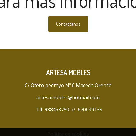
ara más informaci
Contáctanos
ARTESA MOBLES
C/ Otero pedrayo Nº 6 Maceda Orense
artesamobles@hotmail.com
Tlf:
988463750
//
670039135
Política de cookies