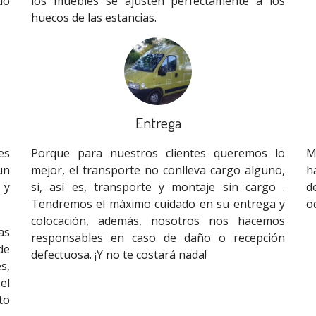
do
los muebles se ajusten perfectamente a los
huecos de las estancias.
Entrega
es
Porque para nuestros clientes queremos lo
M
un
mejor, el transporte no conlleva cargo alguno,
h
 y
si, así es, transporte y montaje sin cargo .
d
Tendremos el máximo cuidado en su entrega y
o
colocación, además, nosotros nos hacemos
as
responsables en caso de daño o recepción
de
defectuosa. ¡Y no te costará nada!
s,
el
to