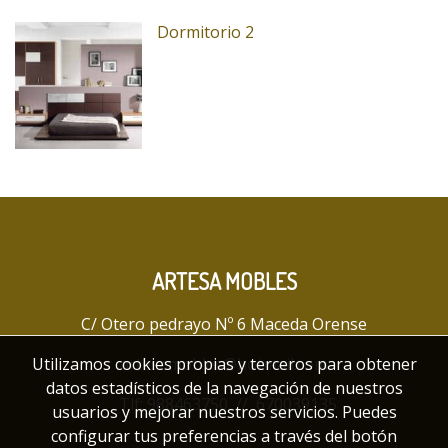
Dormitorio 2
ARTESA MOBLES
C/ Otero pedrayo Nº 6 Maceda Orense
Utilizamos cookies propias y terceros para obtener
artesamobles@hotmail.com
datos estadísticos de la navegación de nuestros
Tlf:
988463750
//
670039135
usuarios y mejorar nuestros servicios. Puedes
configurar tus preferencias a través del botón