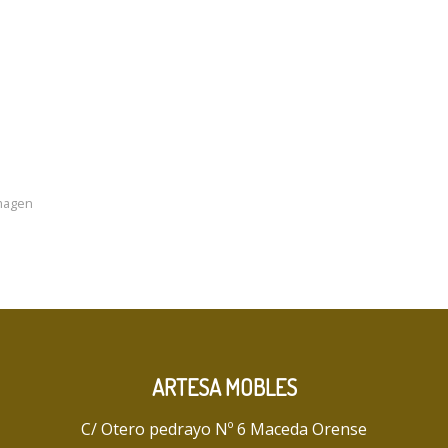
imagen
ARTESA MOBLES
C/ Otero pedrayo Nº 6 Maceda Orense