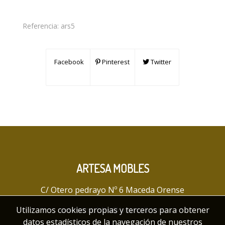
Referencia:
ars5
Facebook
Pinterest
Twitter
ARTESA MOBLES
C/ Otero pedrayo Nº 6 Maceda Orense
Utilizamos cookies propias y terceros para obtener
artesamobles@hotmail.com
datos estadísticos de la navegación de nuestros